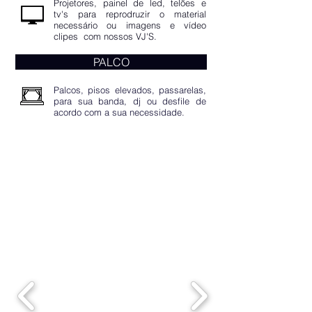
Projetores, painel de led, telões e
tv's para reprodruzir o material
necessário ou imagens e vídeo
clipes com nossos VJ'S.
PALCO
Palcos, pisos elevados, passarelas,
para sua banda, dj ou desfile de
acordo com a sua necessidade.
A EMPRESA